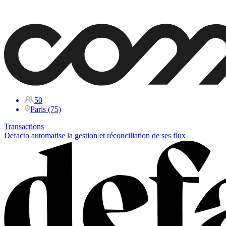
50
Paris (75)
Transactions
Defacto automatise la gestion et réconciliation de ses flux