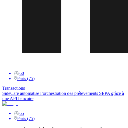
60
Paris (75)
Transactions
SideCare automatise l’orchestration des prélèvements SEPA grâce à
une API bancaire
65
Paris (75)