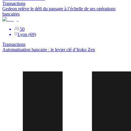
Transactions
Gedeon relève le défi du passage à l’échelle de ses opérations
bancaires
50
Lyon (69)
Transactions
Automatisation bancaire : le levier clé d’Iroko Zen