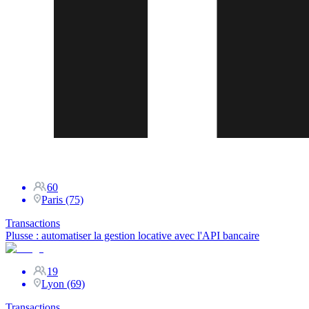
60
Paris (75)
Transactions
Plusse : automatiser la gestion locative avec l'API bancaire
19
Lyon (69)
Transactions