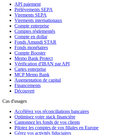
API paiement
Prélèvements SEPA
Virements SEPA
Virements internationaux
Compte entreprise
Comptes réglementés
Compte en dollar
Fonds Amundi STAR
Fonds monétaires
Compte Booster
Memo Bank Protect
Vérification d'IBAN par API
Cartes entreprise
MCP Memo Bank
Augmentation de capital
Financements
Découvert
Cas d'usages
Accélérez vos réconciliations bancaires
Optimisez votre stack financière
Cantonnez les fonds de vos clients
Pilotez les comptes de vos filiales en Europe
Gérez vos activités fiduciaires