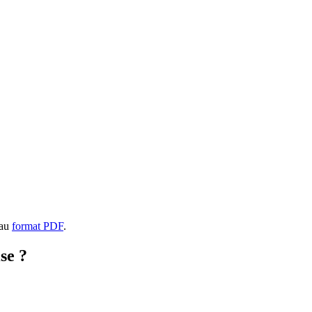
 au
format PDF
.
se ?