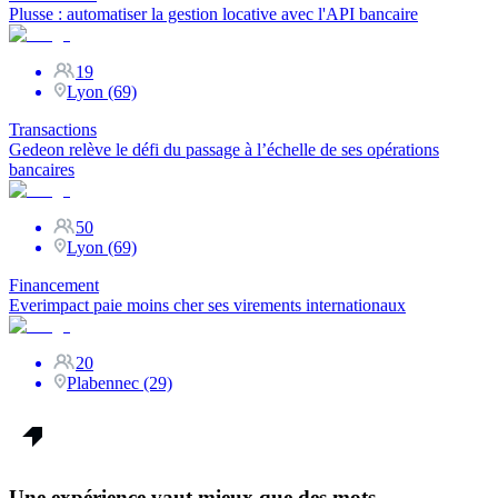
Plusse : automatiser la gestion locative avec l'API bancaire
19
Lyon (69)
Transactions
Gedeon relève le défi du passage à l’échelle de ses opérations
bancaires
50
Lyon (69)
Financement
Everimpact paie moins cher ses virements internationaux
20
Plabennec (29)
Une expérience vaut mieux que des mots.