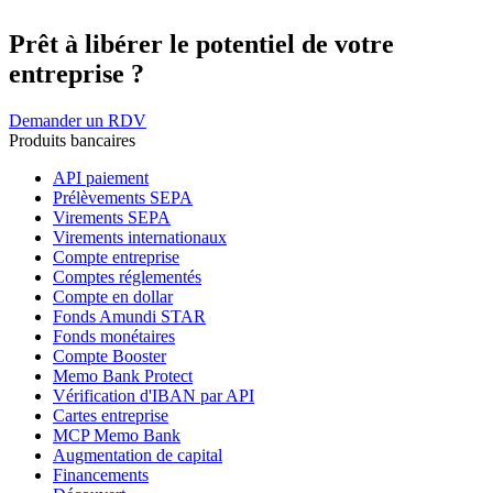
Prêt à libérer le potentiel de votre
entreprise ?
Demander un RDV
Produits bancaires
API paiement
Prélèvements SEPA
Virements SEPA
Virements internationaux
Compte entreprise
Comptes réglementés
Compte en dollar
Fonds Amundi STAR
Fonds monétaires
Compte Booster
Memo Bank Protect
Vérification d'IBAN par API
Cartes entreprise
MCP Memo Bank
Augmentation de capital
Financements