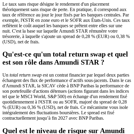
Le taux sans risque désigne le rendement d'un placement
théoriquement sans risque de perte. En pratique, il correspond aux
taux de référence au jour le jour fixés par les banques centrales. Par
exemple, l'€STR en zone euro et le SOFR aux États-Unis. Ces taux
reflètent le coût auquel les banques se prêtent entre elles sur une
nuit. C'est la base sur laquelle Amundi STAR rémunère votre
trésorerie, à laquelle s'ajoute un spread de 0,28 % (EUR) ou 0,38 %
(USD), net de frais.
Qu'est-ce qu'un total return swap et quel
est son rôle dans Amundi STAR ?
Un
total return swap
est un contrat financier par lequel deux parties
échangent des flux de performance d’actifs sous-jacents. Dans le cas
d'Amundi STAR, la SICAV cède à BNP Paribas la performance de
son portefeuille d'actions détenues (actions figurant dans les indices
tel que le MSCI World, S&P 500) en échange d'un rendement fixé
quotidiennement à l'€STR ou au SOFR, majoré du spread de 0,28
% (EUR) ou 0,36 % (USD), net de frais. Ce mécanisme vous isole
intégralement des fluctuations boursières. Le spread est fixé
contractuellement jusqu’à fin 2027 avec BNP Paribas.
Quel est le niveau de risque sur Amundi