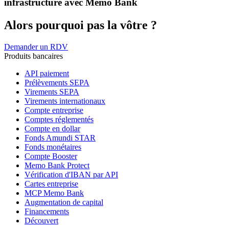
infrastructure avec Memo Bank
Alors pourquoi pas la vôtre ?
Demander un RDV
Produits bancaires
API paiement
Prélèvements SEPA
Virements SEPA
Virements internationaux
Compte entreprise
Comptes réglementés
Compte en dollar
Fonds Amundi STAR
Fonds monétaires
Compte Booster
Memo Bank Protect
Vérification d'IBAN par API
Cartes entreprise
MCP Memo Bank
Augmentation de capital
Financements
Découvert