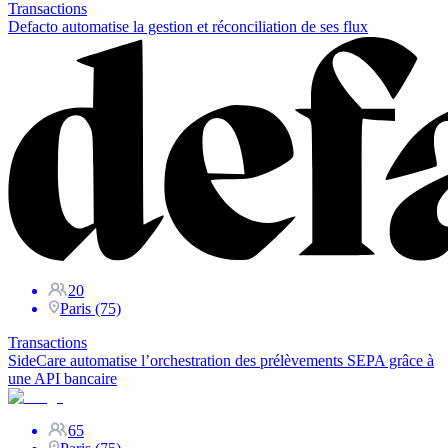
Transactions
Defacto automatise la gestion et réconciliation de ses flux
20
Paris (75)
Transactions
SideCare automatise l’orchestration des prélèvements SEPA grâce à
une API bancaire
65