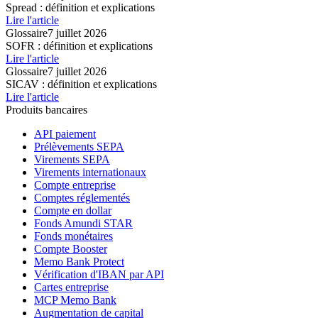
Spread : définition et explications
Lire l'article
Glossaire
7 juillet 2026
SOFR : définition et explications
Lire l'article
Glossaire
7 juillet 2026
SICAV : définition et explications
Lire l'article
Produits bancaires
API paiement
Prélèvements SEPA
Virements SEPA
Virements internationaux
Compte entreprise
Comptes réglementés
Compte en dollar
Fonds Amundi STAR
Fonds monétaires
Compte Booster
Memo Bank Protect
Vérification d'IBAN par API
Cartes entreprise
MCP Memo Bank
Augmentation de capital