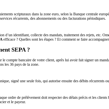
iements scripturaux dans la zone euro, selon la Banque centrale europ
s services récurrents, des abonnements ou des facturations périodiques.
n d’un identifiant, collecte des mandats, traitement des rejets, etc. Om
PA
efficace ? Quelles sont les étapes ? Et comment se faire accompagner 
ement SEPA ?
ur le compte bancaire de votre client, après lui avoir fait signer un ma
s les 36 pays de la zone.
nique, signé une seule fois, qui autorise ensuite des débits récurrents 
ue ordre de prélèvement doit respecter des délais précis et les clients b
cier et le payeur.