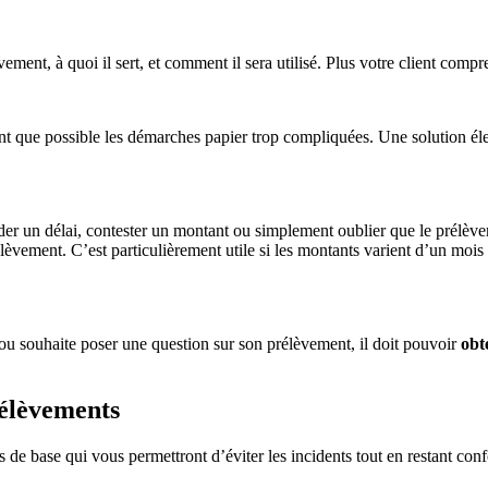
ent, à quoi il sert, et comment il sera utilisé. Plus votre client compr
autant que possible les démarches papier trop compliquées. Une solution é
er un délai, contester un montant ou simplement oublier que le prélèvem
prélèvement. C’est particulièrement utile si les montants varient d’un m
u souhaite poser une question sur son prélèvement, il doit pouvoir
obt
rélèvements
de base qui vous permettront d’éviter les incidents tout en restant con