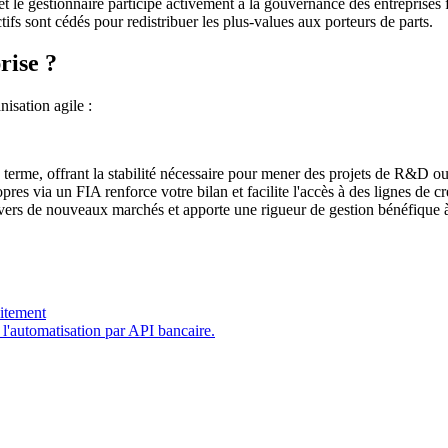
 et le gestionnaire participe activement à la gouvernance des entreprises 
tifs sont cédés pour redistribuer les plus-values aux porteurs de parts.
rise ?
isation agile :
g terme, offrant la stabilité nécessaire pour mener des projets de R&D o
pres via un FIA renforce votre bilan et facilite l'accès à des lignes de 
 vers de nouveaux marchés et apporte une rigueur de gestion bénéfique à 
aitement
a l'automatisation par API bancaire.