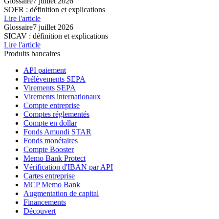
Glossaire
7 juillet 2026
SOFR : définition et explications
Lire l'article
Glossaire
7 juillet 2026
SICAV : définition et explications
Lire l'article
Produits bancaires
API paiement
Prélèvements SEPA
Virements SEPA
Virements internationaux
Compte entreprise
Comptes réglementés
Compte en dollar
Fonds Amundi STAR
Fonds monétaires
Compte Booster
Memo Bank Protect
Vérification d'IBAN par API
Cartes entreprise
MCP Memo Bank
Augmentation de capital
Financements
Découvert