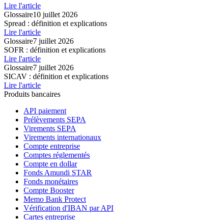
Lire l'article
Glossaire
10 juillet 2026
Spread : définition et explications
Lire l'article
Glossaire
7 juillet 2026
SOFR : définition et explications
Lire l'article
Glossaire
7 juillet 2026
SICAV : définition et explications
Lire l'article
Produits bancaires
API paiement
Prélèvements SEPA
Virements SEPA
Virements internationaux
Compte entreprise
Comptes réglementés
Compte en dollar
Fonds Amundi STAR
Fonds monétaires
Compte Booster
Memo Bank Protect
Vérification d'IBAN par API
Cartes entreprise