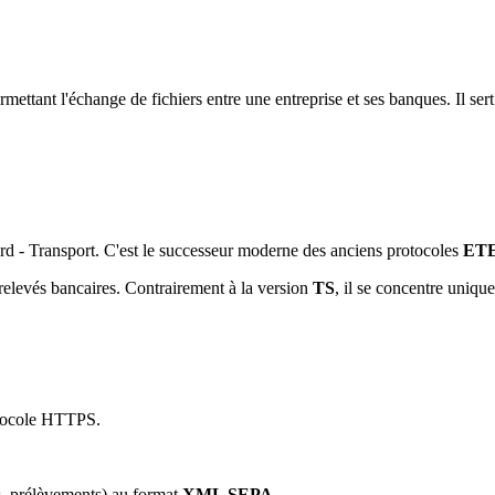
ttant l'échange de fichiers entre une entreprise et ses banques. Il ser
 - Transport. C'est le successeur moderne des anciens protocoles
ET
 relevés bancaires. Contrairement à la version
TS
, il se concentre uniqu
rotocole HTTPS.
ts, prélèvements) au format
XML SEPA
.