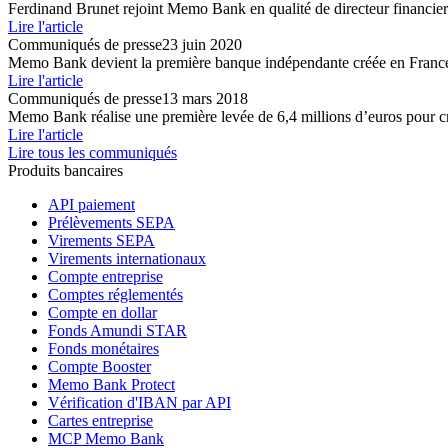
Ferdinand Brunet rejoint Memo Bank en qualité de directeur financier
Lire l'article
Communiqués de presse
23 juin 2020
Memo Bank devient la première banque indépendante créée en France
Lire l'article
Communiqués de presse
13 mars 2018
Memo Bank réalise une première levée de 6,4 millions d’euros pour cr
Lire l'article
Lire tous les communiqués
Produits bancaires
API paiement
Prélèvements SEPA
Virements SEPA
Virements internationaux
Compte entreprise
Comptes réglementés
Compte en dollar
Fonds Amundi STAR
Fonds monétaires
Compte Booster
Memo Bank Protect
Vérification d'IBAN par API
Cartes entreprise
MCP Memo Bank