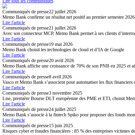
Lire tous les communiqués
Communiqués de presse
22 juillet 2026
Memo Bank confirme un résultat net positif au premier semestre 2026
Lire l'article
Communiqués de presse
21 juillet 2026
Avec son connecteur MCP, Memo Bank permet à ses clients dʼinterroge
Lire l'article
Communiqués de presse
19 mai 2026
Memo Bank choisit les technologies de cloud et d’IA de Google
Lire l'article
Communiqués de presse
20 avril 2026
Memo Bank affiche une croissance de 70% de son PNB en 2025 et attei
Lire l'article
Communiqués de presse
8 avril 2026
Vasco et Memo Bank s’associent pour automatiser les flux financiers 
Lire l'article
Communiqués de presse
3 novembre 2025
Lise, première Bourse DLT européenne des PME et ETI, choisit Memo
Lire l'article
Communiqués de presse
24 juillet 2025
Memo Bank s’associe à la fintech Spiko pour proposer des fonds monét
Lire l'article
Communiqués de presse
15 juin 2025
Risques cyber et fraudes financières : 85 % des entreprises victimes de