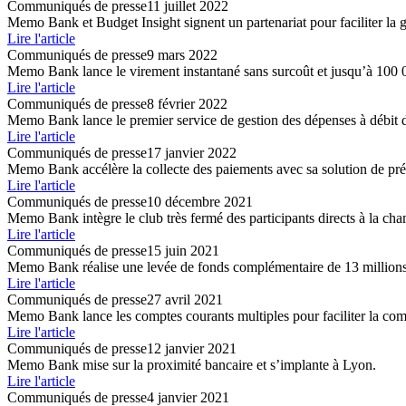
Communiqués de presse
11 juillet 2022
Memo Bank et Budget Insight signent un partenariat pour faciliter la g
Lire l'article
Communiqués de presse
9 mars 2022
Memo Bank lance le virement instantané sans surcoût et jusqu’à 100 
Lire l'article
Communiqués de presse
8 février 2022
Memo Bank lance le premier service de gestion des dépenses à débit di
Lire l'article
Communiqués de presse
17 janvier 2022
Memo Bank accélère la collecte des paiements avec sa solution de p
Lire l'article
Communiqués de presse
10 décembre 2021
Memo Bank intègre le club très fermé des participants directs à la 
Lire l'article
Communiqués de presse
15 juin 2021
Memo Bank réalise une levée de fonds complémentaire de 13 millions
Lire l'article
Communiqués de presse
27 avril 2021
Memo Bank lance les comptes courants multiples pour faciliter la comp
Lire l'article
Communiqués de presse
12 janvier 2021
Memo Bank mise sur la proximité bancaire et s’implante à Lyon.
Lire l'article
Communiqués de presse
4 janvier 2021