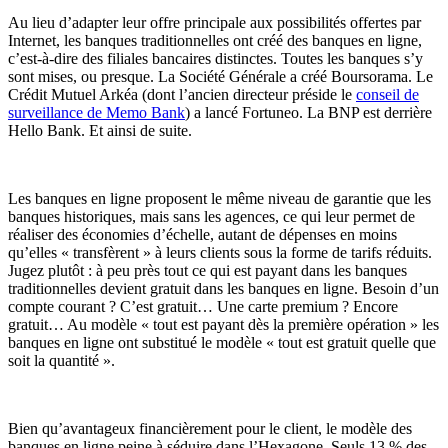
Au lieu d’adapter leur offre principale aux possibilités offertes par
Internet, les banques traditionnelles ont créé des banques en ligne,
c’est-à-dire des filiales bancaires distinctes. Toutes les banques s’y
sont mises, ou presque. La Société Générale a créé Boursorama. Le
Crédit Mutuel Arkéa (dont l’ancien directeur préside le
conseil de
surveillance de Memo Bank
) a lancé Fortuneo. La BNP est derrière
Hello Bank. Et ainsi de suite.
Les banques en ligne proposent le même niveau de garantie que les
banques historiques, mais sans les agences, ce qui leur permet de
réaliser des économies d’échelle, autant de dépenses en moins
qu’elles « transfèrent » à leurs clients sous la forme de tarifs réduits.
Jugez plutôt : à peu près tout ce qui est payant dans les banques
traditionnelles devient gratuit dans les banques en ligne. Besoin d’un
compte courant ? C’est gratuit… Une carte premium ? Encore
gratuit… Au modèle « tout est payant dès la première opération » les
banques en ligne ont substitué le modèle « tout est gratuit quelle que
soit la quantité ».
Bien qu’avantageux financièrement pour le client, le modèle des
banques en ligne peine à séduire dans l’Hexagone. Seuls 13 % des