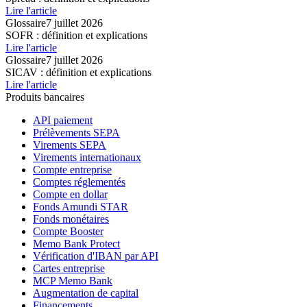
Lire l'article
Glossaire
7 juillet 2026
SOFR : définition et explications
Lire l'article
Glossaire
7 juillet 2026
SICAV : définition et explications
Lire l'article
Produits bancaires
API paiement
Prélèvements SEPA
Virements SEPA
Virements internationaux
Compte entreprise
Comptes réglementés
Compte en dollar
Fonds Amundi STAR
Fonds monétaires
Compte Booster
Memo Bank Protect
Vérification d'IBAN par API
Cartes entreprise
MCP Memo Bank
Augmentation de capital
Financements