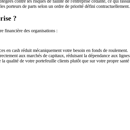
égées contre les risques de faillite de l'entreprise cédante, ce qui rassur
les porteurs de parts selon un ordre de priorité défini contractuellement.
rise ?
re financière des organisations :
nces en cash réduit mécaniquement votre besoin en fonds de roulement.
rectement aux marchés de capitaux, réduisant la dépendance aux lignes 
la qualité de votre portefeuille clients plutôt que sur votre propre santé 