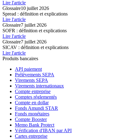
Lire l'article
Glossaire
10 juillet 2026
Spread : définition et explications
Lire l'article
Glossaire
7 juillet 2026
SOFR : définition et explications
Lire l'article
Glossaire
7 juillet 2026
SICAV : définition et explications
Lire l'article
Produits bancaires
API paiement
Prélèvements SEPA
Virements SEPA
Virements internationaux
Compte entreprise
Comptes réglementés
Compte en dollar
Fonds Amundi STAR
Fonds monétaires
Compte Booster
Memo Bank Protect
Vérification d'IBAN par API
Cartes entreprise