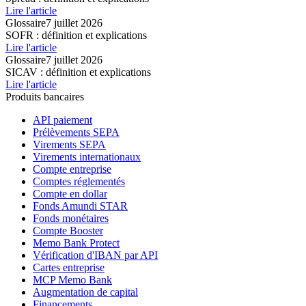
Lire l'article
Glossaire
7 juillet 2026
SOFR : définition et explications
Lire l'article
Glossaire
7 juillet 2026
SICAV : définition et explications
Lire l'article
Produits bancaires
API paiement
Prélèvements SEPA
Virements SEPA
Virements internationaux
Compte entreprise
Comptes réglementés
Compte en dollar
Fonds Amundi STAR
Fonds monétaires
Compte Booster
Memo Bank Protect
Vérification d'IBAN par API
Cartes entreprise
MCP Memo Bank
Augmentation de capital
Financements