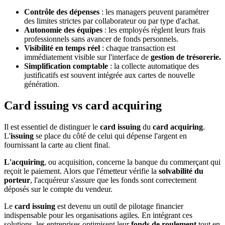
Contrôle des dépenses
: les managers peuvent paramétrer
des limites strictes par collaborateur ou par type d'achat.
Autonomie des équipes
: les employés règlent leurs frais
professionnels sans avancer de fonds personnels.
Visibilité en temps réel
: chaque transaction est
immédiatement visible sur l'interface de
gestion de trésorerie.
Simplification comptable
: la collecte automatique des
justificatifs est souvent intégrée aux cartes de nouvelle
génération.
Card issuing vs card acquiring
Il est essentiel de distinguer le
card issuing
du
card acquiring
.
L'
issuing
se place du côté de celui qui dépense l'argent en
fournissant la carte au client final.
L'acquiring
, ou acquisition, concerne la banque du commerçant qui
reçoit le paiement. Alors que l'émetteur vérifie la
solvabilité du
porteur
, l'acquéreur s'assure que les fonds sont correctement
déposés sur le compte du vendeur.
Le
card issuing
est devenu un outil de pilotage financier
indispensable pour les organisations agiles. En intégrant ces
solutions, les entreprises optimisent leur
fonds de roulement
tout en