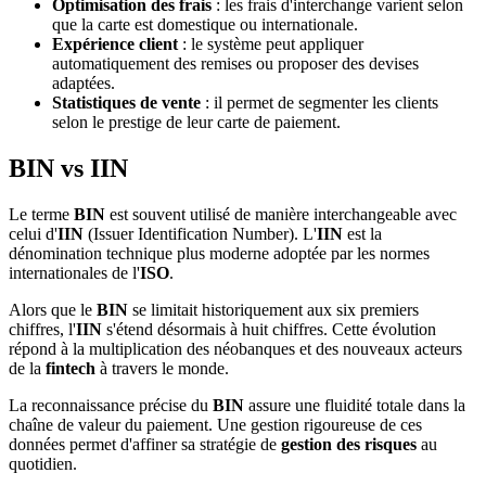
Optimisation des frais
: les frais d'interchange varient selon
que la carte est domestique ou internationale.
Expérience client
: le système peut appliquer
automatiquement des remises ou proposer des devises
adaptées.
Statistiques de vente
: il permet de segmenter les clients
selon le prestige de leur carte de paiement.
BIN vs IIN
Le terme
BIN
est souvent utilisé de manière interchangeable avec
celui d'
IIN
(Issuer Identification Number). L'
IIN
est la
dénomination technique plus moderne adoptée par les normes
internationales de l'
ISO
.
Alors que le
BIN
se limitait historiquement aux six premiers
chiffres, l'
IIN
s'étend désormais à huit chiffres. Cette évolution
répond à la multiplication des néobanques et des nouveaux acteurs
de la
fintech
à travers le monde.
La reconnaissance précise du
BIN
assure une fluidité totale dans la
chaîne de valeur du paiement. Une gestion rigoureuse de ces
données permet d'affiner sa stratégie de
gestion des risques
au
quotidien.