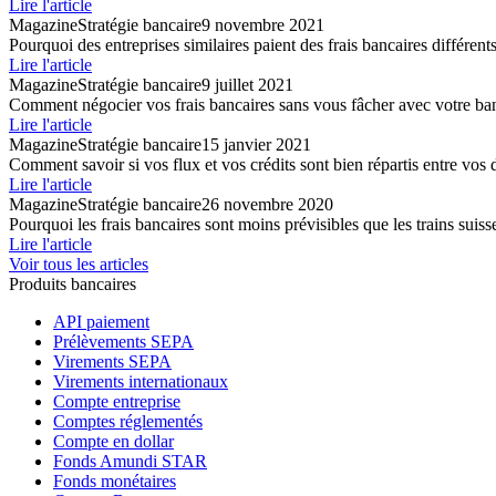
Lire l'article
Magazine
Stratégie bancaire
9 novembre 2021
Pourquoi des entreprises similaires paient des frais bancaires différent
Lire l'article
Magazine
Stratégie bancaire
9 juillet 2021
Comment négocier vos frais bancaires sans vous fâcher avec votre ba
Lire l'article
Magazine
Stratégie bancaire
15 janvier 2021
Comment savoir si vos flux et vos crédits sont bien répartis entre vos 
Lire l'article
Magazine
Stratégie bancaire
26 novembre 2020
Pourquoi les frais bancaires sont moins prévisibles que les trains suiss
Lire l'article
Voir tous les articles
Produits bancaires
API paiement
Prélèvements SEPA
Virements SEPA
Virements internationaux
Compte entreprise
Comptes réglementés
Compte en dollar
Fonds Amundi STAR
Fonds monétaires