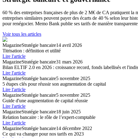
60 % des entreprises françaises de plus de 2 M€ de CA pratiquent la mu
entreprises similaires peuvent payer des écarts de 40 % selon leur histor
pour renégocier. Memo Bank publie ses tarifs de manière transparente 
Voir tous les articles
Magazine
Stratégie bancaire
14 avril 2026
Titrisation : définition et utilité
Lire l'article
Magazine
Stratégie bancaire
31 mars 2026
Bilan ELTIF 2.0 en 2026 : croissance record, fonds labellisés et l'ind
Lire l'article
Magazine
Stratégie bancaire
5 novembre 2025
5 étapes clés pour réussir son augmentation de capital
Lire l'article
Magazine
Stratégie bancaire
5 novembre 2025
Guide d'une augmentation de capital réussie
Lire l'article
Magazine
Stratégie bancaire
18 juin 2025
Relation bancaire : le rôle de l’expert-comptable
Lire l'article
Magazine
Stratégie bancaire
14 décembre 2022
Ce qui va changer pour nos tarifs en 2023