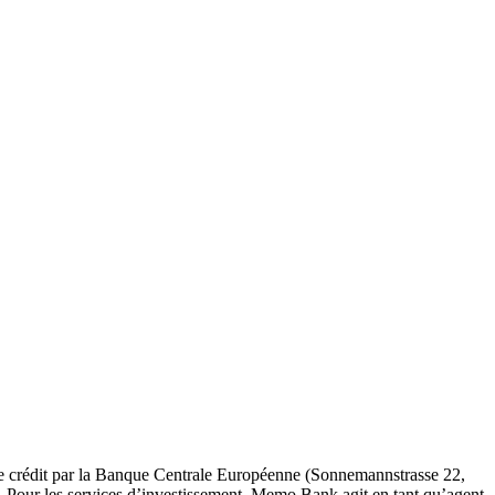
 de crédit par la Banque Centrale Européenne (Sonnemannstrasse 22,
. Pour les services d’investissement, Memo Bank agit en tant qu’agent