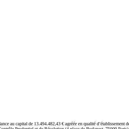
lance au capital de 13.494.482,43 € agréée en qualité d’établissement
ontrôle Prudentiel et de Résolution (4 place de Budapest, 75009 Paris)