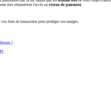
 plafonnées par la loi, tandis que les
scheme fees
ne font l'objet d'aucu
cheme fees rémunèrent l'accès au
réseau de paiement.
r vos frais de transaction pour protéger vos marges.
férents ?
E
PI