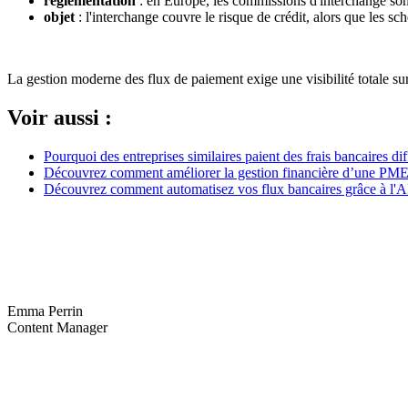
réglementation
: en Europe, les commissions d'interchange sont
objet
: l'interchange couvre le risque de crédit, alors que les s
La gestion moderne des flux de paiement exige une visibilité totale su
Voir aussi :
Pourquoi des entreprises similaires paient des frais bancaires dif
Découvrez comment améliorer la gestion financière d’une PM
Découvrez comment automatisez vos flux bancaires grâce à l'A
Emma Perrin
Content Manager