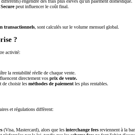
 différents) engendre des frais plus élevés qu'un paiement domestique.
 Secure
peut influencer le coût final.
n transactionnels
, sont calculés sur le volume mensuel global.
rise ?
re activité:
tre la rentabilité réelle de chaque vente.
influencent directement vos
prix de vente.
et de choisir les
méthodes de paiement
les plus rentables.
ires et régulations diffèrent:
es
(Visa, Mastercard), alors que les
interchange fees
reviennent à la ban