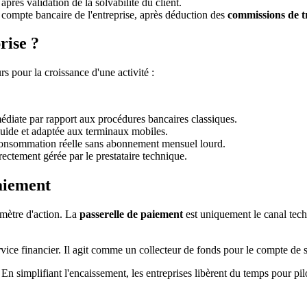
après validation de la solvabilité du client.
 compte bancaire de l'entreprise, après déduction des
commissions de t
rise ?
s pour la croissance d'une activité :
mmédiate par rapport aux procédures bancaires classiques.
luide et adaptée aux terminaux mobiles.
a consommation réelle sans abonnement mensuel lourd.
rectement gérée par le prestataire technique.
aiement
imètre d'action. La
passerelle de paiement
est uniquement le canal techn
vice financier. Il agit comme un collecteur de fonds pour le compte de se
 En simplifiant l'encaissement, les entreprises libèrent du temps pour pil