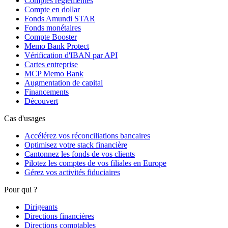
Comptes réglementés
Compte en dollar
Fonds Amundi STAR
Fonds monétaires
Compte Booster
Memo Bank Protect
Vérification d'IBAN par API
Cartes entreprise
MCP Memo Bank
Augmentation de capital
Financements
Découvert
Cas d'usages
Accélérez vos réconciliations bancaires
Optimisez votre stack financière
Cantonnez les fonds de vos clients
Pilotez les comptes de vos filiales en Europe
Gérez vos activités fiduciaires
Pour qui ?
Dirigeants
Directions financières
Directions comptables