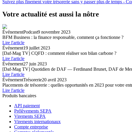
Suivez plus finement votre trésorerie sans y passer plus de temps - Co
Votre actualité est aussi la nôtre
Événement
Podcast
9 novembre 2023
BFM Business : la finance responsable, comment ça fonctionne ?
Lire l'article
Événement
19 juillet 2023
[Daf-Mag TV] CQFD : comment réaliser son bilan carbone ?
Lire l'article
Événement
27 juin 2023
[Daf-Mag TV] Quotidien de DAF — Ferdinand Brunet, DAF de M
Lire l'article
Événement
Trésorerie
20 avril 2023
Placements de trésorerie : quelles opportunités en 2023 pour votre ent
Lire l'article
Produits bancaires
API paiement
Prélèvements SEPA
Virements SEPA
Virements internationaux
Compte entreprise