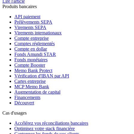
Lire l'article
Produits bancaires
API paiement
Prélèvements SEPA
Virements SEPA
Virements internationaux
Compte entreprise
Comptes réglementés
Compte en dollar
Fonds Amundi STAR
Fonds monétaires
Compte Booster
Memo Bank Protect
Vérification d'IBAN par API
Cartes entreprise
MCP Memo Bank
Augmentation de capital
Financements
Découvert
Cas d'usages
Accélérez vos réconciliations bancaires
Optimisez votre stack financière
Cantonnez les fonds de vos clients