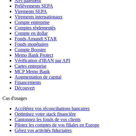
API paiement
Prélèvements SEPA
Virements SEPA
Virements internationaux
Compte entreprise
Comptes réglementés
Compte en dollar
Fonds Amundi STAR
Fonds monétaires
Compte Booster
Memo Bank Protect
Vérification d'IBAN par API
Cartes entreprise
MCP Memo Bank
Augmentation de capital
Financements
Découvert
Cas d'usages
Accélérez vos réconciliations bancaires
Optimisez votre stack financière
Cantonnez les fonds de vos clients
Pilotez les comptes de vos filiales en Europe
Gérez vos activités fiduciaires