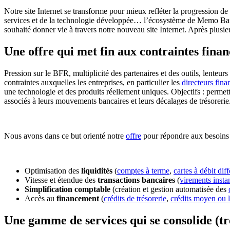
Notre site Internet se transforme pour mieux refléter la progression d
services et de la technologie développée… l’écosystème de Memo Bank
souhaité donner vie à travers notre nouveau site Internet. Après plus
Une offre qui met fin aux contraintes finan
Pression sur le BFR, multiplicité des partenaires et des outils, lente
contraintes auxquelles les entreprises, en particulier les
directeurs fina
une technologie et des produits réellement uniques. Objectifs : permettr
associés à leurs mouvements bancaires et leurs décalages de trésorerie
Nous avons dans ce but orienté notre
offre
pour répondre aux besoins 
Optimisation des
liquidités
(
comptes à terme
,
cartes à débit diff
Vitesse et étendue des
transactions bancaires
(
virements insta
Simplification comptable
(création et gestion automatisée des
Accès au
financement
(
crédits de trésorerie
,
crédits moyen ou 
Une gamme de services qui se consolide (trè