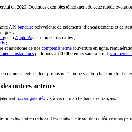
rcial en 2020. Quelques exemples témoignent de cette rapide évolution
notre
API bancaire
polyvalente de paiements, d’encaissements et de ges
 ligne ;
Pay
et à
Apple Pay
sur toutes nos cartes ;
els
;
ible et autonome de nos
comptes à terme
(ouverture en ligne, rémunération 
rements instantanés
plafonnés à 100 000 euros sans surcoût,
virements 
 de nos clients en leur proposant l’unique solution bancaire tout intégré
des autres acteurs
également
nos singularités
vis-à-vis du marché bancaire français.
intechs, tout en réduisant les coûts. Cette solution intégrée nous perm