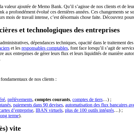
e la valeur ajoutée de Memo Bank. Qu’il s’agisse de nos clients et de le
 a profondément évolué ces dernières années. Ces changements se sont 
ieurs mois de travail intense, c’est désormais chose faite. Découvrez 
cières et technologiques des entreprises
urs administratives, dépendances techniques, opacité dans le traitement
nciers
et les
responsables comptables
, font face lorsqu’il s’agit de ser
e aux entreprises de gérer leurs flux et leurs liquidités de manière auton
.
fondamentaux de nos clients :
éré
,
prélèvements
,
comptes courants
,
comptes de tiers
…) ;
ntanés
,
paiements dans 90 devises
,
automatisation des flux bancaires av
cartes d’entreprise
,
IBAN virtuels
,
plus de 100 outils intégrés
…) ;
long terme
).
s) vite