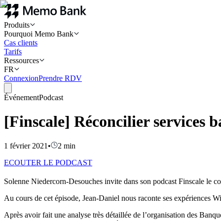
Produits
Pourquoi Memo Bank
Cas clients
Tarifs
Ressources
FR
Connexion
Prendre RDV
Événement
Podcast
[Finscale] Réconcilier services 
1 février 2021
•
2
min
ECOUTER LE PODCAST
Solenne Niedercorn-Desouches invite dans son podcast Finscale le co
Au cours de cet épisode, Jean-Daniel nous raconte ses expériences Wizz
Après avoir fait une analyse très détaillée de l’organisation des Banq