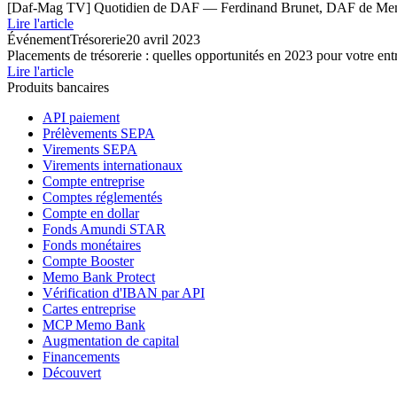
[Daf-Mag TV] Quotidien de DAF — Ferdinand Brunet, DAF de M
Lire l'article
Événement
Trésorerie
20 avril 2023
Placements de trésorerie : quelles opportunités en 2023 pour votre ent
Lire l'article
Produits bancaires
API paiement
Prélèvements SEPA
Virements SEPA
Virements internationaux
Compte entreprise
Comptes réglementés
Compte en dollar
Fonds Amundi STAR
Fonds monétaires
Compte Booster
Memo Bank Protect
Vérification d'IBAN par API
Cartes entreprise
MCP Memo Bank
Augmentation de capital
Financements
Découvert