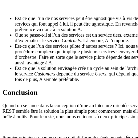
Est-ce que l’un de nos services peut être agnostique vis-à-vis 
services qui font appel à lui, il peut être agnostique. En revanc
préférence va donc à la solution A.
Que se passe-t-il si l’un des services est un service tiers, ext
d’externaliser le service
Contracts
. Là encore, A l’emporte.
Est-ce que l’un des services pilote d’autres services ? Ici, nou
procédure complexe qui implique plusieurs services : envoyer des
d’orchestre. Faire en sorte que le service pilote dépende des serv
aussi, avantage à A.
Est-ce que la solution envisagée crée un cycle au sein de l’arch
le service
Customers
dépende du service
Users
, qui dépend qua
fois de plus, A semble préférable.
Conclusion
Quand on se lance dans la conception d’une architecture orientée servic
REST semble être la solution la plus simple pour commencer, mais elle n
boîte à outils. Pour le reste, nous nous en tenons à deux principes simp
Premier principe : chaque service doit diffuser des évènements dès que