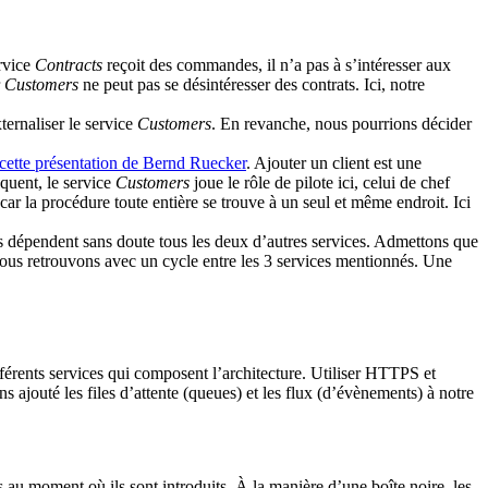
ervice
Contracts
reçoit des commandes, il n’a pas à s’intéresser aux
r
Customers
ne peut pas se désintéresser des contrats. Ici, notre
ternaliser le service
Customers
. En revanche, nous pourrions décider
cette présentation de Bernd Ruecker
. Ajouter un client est une
quent, le service
Customers
joue le rôle de pilote ici, celui de chef
 car la procédure toute entière se trouve à un seul et même endroit. Ici
ils dépendent sans doute tous les deux d’autres services. Admettons que
nous retrouvons avec un cycle entre les 3 services mentionnés. Une
fférents services qui composent l’architecture. Utiliser HTTPS et
 ajouté les files d’attente (queues) et les flux (d’évènements) à notre
 au moment où ils sont introduits. À la manière d’une boîte noire, les