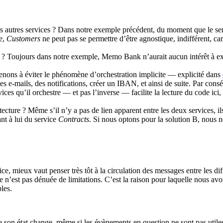
des autres services ? Dans notre exemple précédent, du moment que le s
he,
Customers
ne peut pas se permettre d’être agnostique, indifférent, ca
erne ? Toujours dans notre exemple, Memo Bank n’aurait aucun intérêt à ex
s tenons à éviter le phénomène d’orchestration implicite — explicité dans
 e-mails, des notifications, créer un IBAN, et ainsi de suite. Par consé
ices qu’il orchestre — et pas l’inverse — facilite la lecture du code ici,
itecture ? Même s’il n’y a pas de lien apparent entre les deux services, 
nt à lui du service
Contracts
. Si nous optons pour la solution B, nous 
e, mieux vaut penser très tôt à la circulation des messages entre les di
’est pas dénuée de limitations. C’est la raison pour laquelle nous avons
les.
 son état change, même si les évènements en question ne sont pas utiles