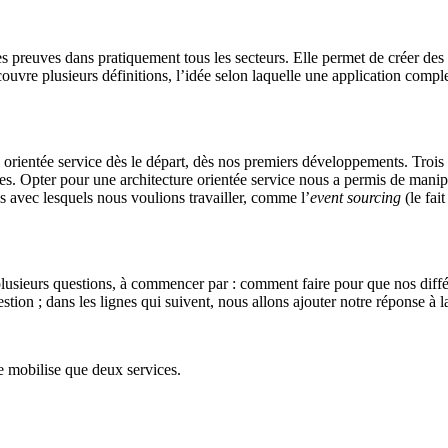
 ses preuves dans pratiquement tous les secteurs. Elle permet de créer de
ecouvre plusieurs définitions, l’idée selon laquelle une application comp
rientée service dès le départ, dès nos premiers développements. Trois 
res. Opter pour une architecture orientée service nous a permis de mani
ls avec lesquels nous voulions travailler, comme l’
event sourcing
(le fai
 plusieurs questions, à commencer par : comment faire pour que nos diff
stion ; dans les lignes qui suivent, nous allons ajouter notre réponse à l
e mobilise que deux services.