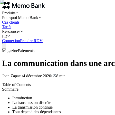
Produits
Pourquoi Memo Bank
Cas clients
Tarifs
Ressources
FR
Connexion
Prendre RDV
Magazine
Paiements
La communication dans une archi
Joan Zapata
•
4 décembre 2020
•
8
min
Table of Contents
Sommaire
Introduction
La transmission discrète
La transmission continue
Tout dépend des dépendances