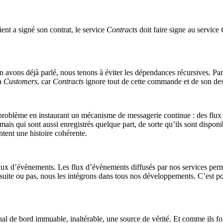
ent a signé son contrat, le service
Contracts
doit faire signe au service
en avons déjà parlé, nous tenons à éviter les dépendances récursives. P
à
Customers
, car
Contracts
ignore tout de cette commande et de son dest
d problème en instaurant un mécanisme de messagerie continue : des flux 
 qui sont aussi enregistrés quelque part, de sorte qu’ils sont disponibl
tent une histoire cohérente.
x d’évènements. Les flux d’évènements diffusés par nos services permet
suite ou pas, nous les intégrons dans tous nos développements. C’est pour
al de bord immuable, inaltérable, une source de vérité. Et comme ils font