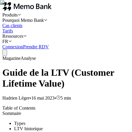
Produits
Pourquoi Memo Bank
Cas clients
Tarifs
Ressources
FR
Connexion
Prendre RDV
Magazine
Analyse
Guide de la LTV (Customer
Lifetime Value)
Hadrien Léger
•
16 mai 2023
•
5
min
Table of Contents
Sommaire
Types
LTV historique