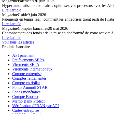
Magazine
Paiements
30 juin 2026
Hyper-automatisation bancaire : optimisez vos processus avec les API
Lire l'article
Magazine
Guide
9 juin 2026
Paiements en temps réel : comment les entreprises tirent parti de l'inst
Lire l'article
Magazine
Comptes bancaires
29 mai 2026
Cantonnement des fonds : de la mise en conformité de votre activité à 
Lire l'article
Voir tous les articles
Produits bancaires
API paiement
Prélèvements SEPA
Virements SEPA
Virements internationaux
Compte entreprise
Comptes réglementés
Compte en dollar
Fonds Amundi STAR
Fonds monétaires
Compte Booster
Memo Bank Protect
Vérification d'IBAN par API
Cartes entreprise