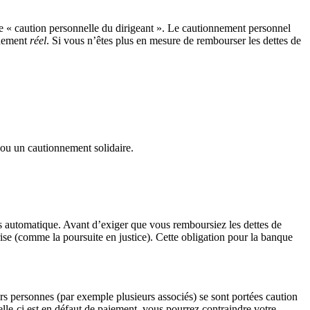
 « caution personnelle du dirigeant ». Le cautionnement personnel
nnement
réel
. Si vous n’êtes plus en mesure de rembourser les dettes de
ou un cautionnement solidaire.
s automatique. Avant d’exiger que vous remboursiez les dettes de
ise (comme la poursuite en justice). Cette obligation pour la banque
urs personnes (par exemple plusieurs associés) se sont portées caution
celle-ci est en défaut de paiement, vous pourrez contraindre votre