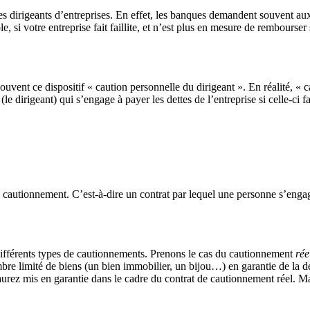
s dirigeants d’entreprises. En effet, les banques demandent souvent aux
 si votre entreprise fait faillite, et n’est plus en mesure de rembourse
vent ce dispositif « caution personnelle du dirigeant ». En réalité, « c
e dirigeant) qui s’engage à payer les dettes de l’entreprise si celle-ci fai
n cautionnement. C’est-à-dire un contrat par lequel une personne s’engag
différents types de cautionnements. Prenons le cas du cautionnement
rée
e limité de biens (un bien immobilier, un bijou…) en garantie de la dett
rez mis en garantie dans le cadre du contrat de cautionnement réel. Mais