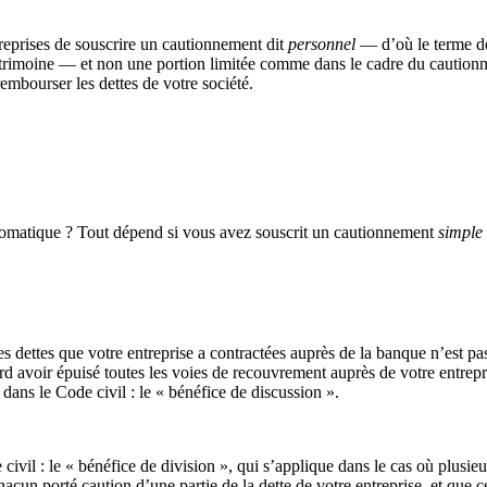
eprises de souscrire un cautionnement dit
personnel
— d’où le terme de
atrimoine — et non une portion limitée comme dans le cadre du cautio
 rembourser les dettes de votre société.
automatique ? Tout dépend si vous avez souscrit un cautionnement
simple
 dettes que votre entreprise a contractées auprès de la banque n’est pa
rd avoir épuisé toutes les voies de recouvrement auprès de votre entrepr
dans le Code civil : le « bénéfice de discussion ».
ivil : le « bénéfice de division », qui s’applique dans le cas où plusie
hacun porté caution d’une partie de la dette de votre entreprise, et que 