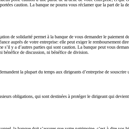
nt portées caution. La banque ne pourra vous réclamer que la part de la d
gation de solidarité permet à la banque de vous demander le paiement de
éance auprès de votre entreprise: elle peut exiger le remboursement dire
me s’il y a d’autres parties qui sont caution. La banque peut vous deman
ni bénéfice de discussion, ni bénéfice de division.
demandent la plupart du temps aux dirigeants d’entreprise de souscrire 
eurs obligations, qui sont destinées à protéger le dirigeant qui devient
l, la banque doit s’assurer que votre patrimoine, c’est-à-dire vos bien