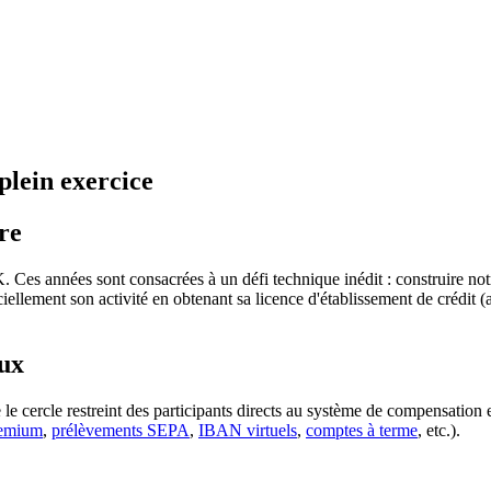
 plein exercice
re
es années sont consacrées à un défi technique inédit : construire no
iellement son activité en obtenant sa licence d'établissement de crédi
lux
e le cercle restreint des participants directs au système de compensat
emium
,
prélèvements SEPA
,
IBAN virtuels
,
comptes à terme
, etc.).