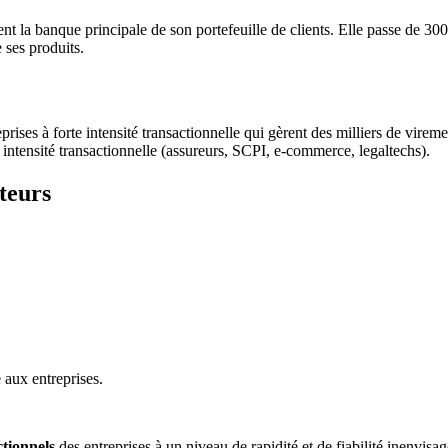
nt la banque principale de son portefeuille de clients. Elle passe de 3
ses produits.
prises à forte intensité transactionnelle qui gèrent des milliers de v
e intensité transactionnelle (assureurs, SCPI, e-commerce, legaltechs).
teurs
e aux entreprises.
ctionnels
des entreprises à un niveau de rapidité et de fiabilité inenvisa